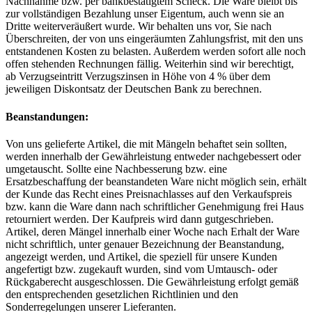
Nachnahme bzw. per bankbestätigtem Scheck. Die Ware bleibt bis
zur vollständigen Bezahlung unser Eigentum, auch wenn sie an
Dritte weiterveräußert wurde. Wir behalten uns vor, Sie nach
Überschreiten, der von uns eingeräumten Zahlungsfrist, mit den uns
entstandenen Kosten zu belasten. Außerdem werden sofort alle noch
offen stehenden Rechnungen fällig. Weiterhin sind wir berechtigt,
ab Verzugseintritt Verzugszinsen in Höhe von 4 % über dem
jeweiligen Diskontsatz der Deutschen Bank zu berechnen.
Beanstandungen:
Von uns gelieferte Artikel, die mit Mängeln behaftet sein sollten,
werden innerhalb der Gewährleistung entweder nachgebessert oder
umgetauscht. Sollte eine Nachbesserung bzw. eine
Ersatzbeschaffung der beanstandeten Ware nicht möglich sein, erhält
der Kunde das Recht eines Preisnachlasses auf den Verkaufspreis
bzw. kann die Ware dann nach schriftlicher Genehmigung frei Haus
retourniert werden. Der Kaufpreis wird dann gutgeschrieben.
Artikel, deren Mängel innerhalb einer Woche nach Erhalt der Ware
nicht schriftlich, unter genauer Bezeichnung der Beanstandung,
angezeigt werden, und Artikel, die speziell für unsere Kunden
angefertigt bzw. zugekauft wurden, sind vom Umtausch- oder
Rückgaberecht ausgeschlossen. Die Gewährleistung erfolgt gemäß
den entsprechenden gesetzlichen Richtlinien und den
Sonderregelungen unserer Lieferanten.